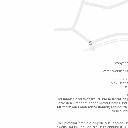
copyrig
Verantwortlich 
030 283 87 1
Max-Beer-S
US
U
Der Inhalt dieser Website ist urheberrechtlic
bzw. den Urhebern abgebildeter Photos und Te
Mikrofilm oder anderen Verfahren) reproduzie
vervielfer
Wir protokollieren die Zugriffe auf unseren H
jeweils Datum und Zeit, die Bezeichnung (URL)