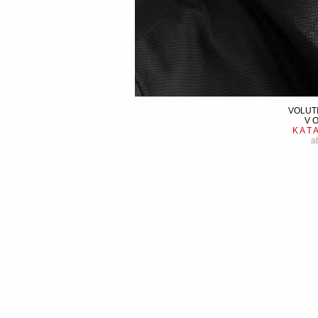
VOLUTI
V O
K A T A
a